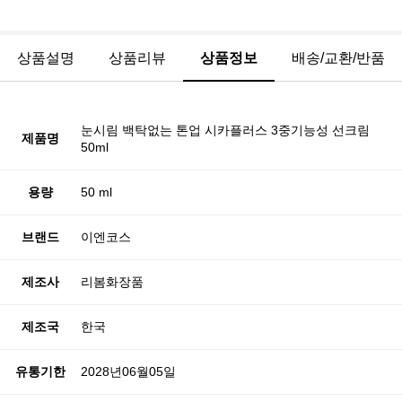
상품설명
상품리뷰
상품정보
배송/교환/반품
눈시림 백탁없는 톤업 시카플러스 3중기능성 선크림
제품명
50ml
용량
50 ml
브랜드
이엔코스
제조사
리봄화장품
제조국
한국
유통기한
2028년06월05일