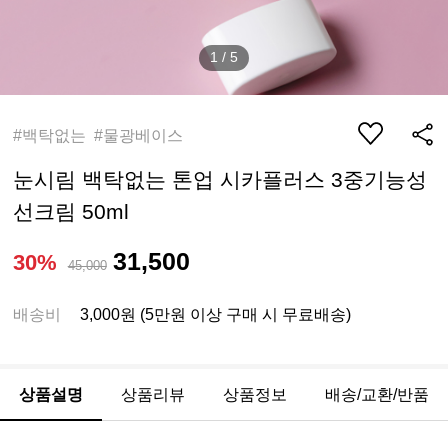
1
/
5
#백탁없는 #물광베이스
눈시림 백탁없는 톤업 시카플러스 3중기능성
선크림 50ml
31,500
30%
45,000
배송비
3,000원 (5만원 이상 구매 시 무료배송)
상품설명
상품리뷰
상품정보
배송/교환/반품