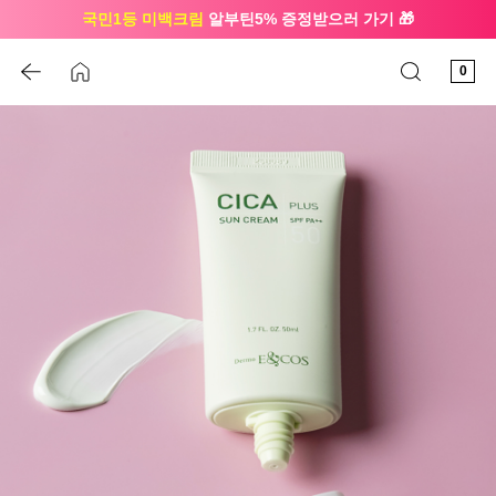
국민1등 미백크림
알부틴5% 증정받으러 가기 🎁
🔔 친구하고
3천원 쿠폰
받으세요
0