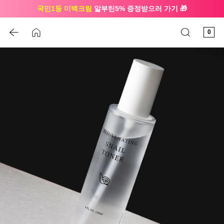
국민1등 미백크림
알부틴5% 증정받으러 가기 🎁
🔔 친구하고
3천원 쿠폰
받으세요
0