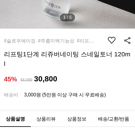
1
/
5
#슬로우에이징 #주름미백기능성 #리프팅토너
리프팅1단계 리쥬버네이팅 스네일토너 120m
l
30,800
45%
56,000
배송비
3,000원 (5만원 이상 구매 시 무료배송)
상품설명
상품리뷰
상품정보
배송/교환/반품