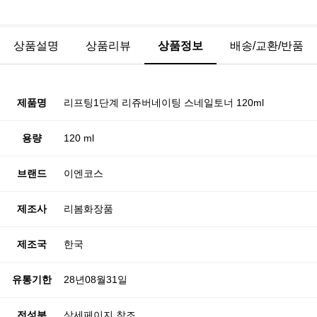
상품설명
상품리뷰
상품정보
배송/교환/반품
제품명
리프팅1단계 리쥬버네이팅 스네일토너 120ml
용량
120 ml
브랜드
이엔코스
제조사
리봄화장품
제조국
한국
유통기한
28년08월31일
전성분
상세페이지 참조