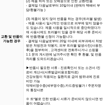
(2) 제품 하자 또는 오배송으로 인한 교환/반품
- 결제일 다음날로부터 10일이내 (판매자 택배비 부
담/환불가능 )
(3) 제품이 맞지 않아 반품을 하는 경우(트러블 발생)
- 제품 사용시 일시적인 반응으로 피부에 맞지 않을수
도 있습니다. 제품 사용을 일시적으로 중단하였다가
재 사용시에도 트러블이 있을 경우 해당 서류 준비시
교환 및 반품이
에 반품/환불 신청이 가능합니다.
가능한 경우
- 결제일 다음날로부터 20일 이내에 피부과에서 처방
받은 처방전과 약봉지, 피부 트러블 발생사진(사용전,
후)을 첨부하여 , 고객센터로 전화주시거나 쇼핑몰
1:1 문의 게시판에 남겨주시면 확인 후 환불, 및 반품
처리를 도와드리겠습니다.
▶반품시 필요한 서류 - 진료확인서 또는 소견서 /진
료비 계산서(서류발급비용포함자료)
건강보험이 적용되는 질환치료 급여 범위내에 진료
비만 가능
약제비영수증(세부영수증),카드증빙불가 / 주문자명
의 통장사본
※ 트*블로 인한 반품시 서류가 준비되지 않으시면 반
품이 어렵습니다.