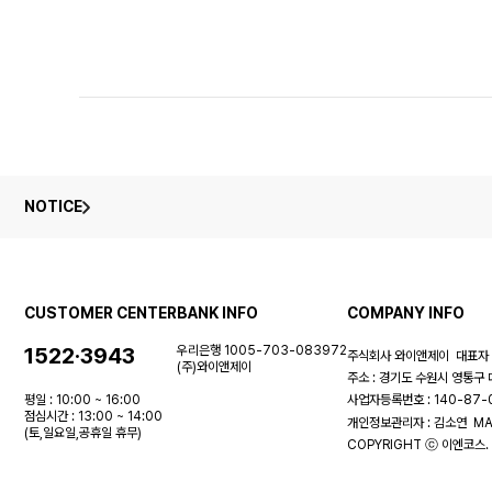
NOTICE
CUSTOMER CENTER
BANK INFO
COMPANY INFO
1522·3943
우리은행 1005-703-083972
주식회사 와이앤제이
대표자 
(주)와이앤제이
주소 : 경기도 수원시 영통구 
평일 : 10:00 ~ 16:00
사업자등록번호 : 140-87
점심시간 : 13:00 ~ 14:00
개인정보관리자 : 김소연
MA
(토,일요일,공휴일 휴무)
COPYRIGHT ⓒ 이엔코스. 