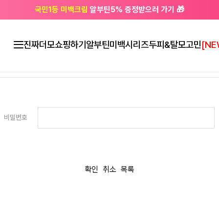
국민1등 미백크림
알부틴5% 증정받으러 가기 🎁
🔔 친구하고
3천원 쿠폰
받으세요
진짜더모
쇼핑하기
알부틴미백시리즈
두피&탈모고민
[NE
비밀번호
확인
취소
목록