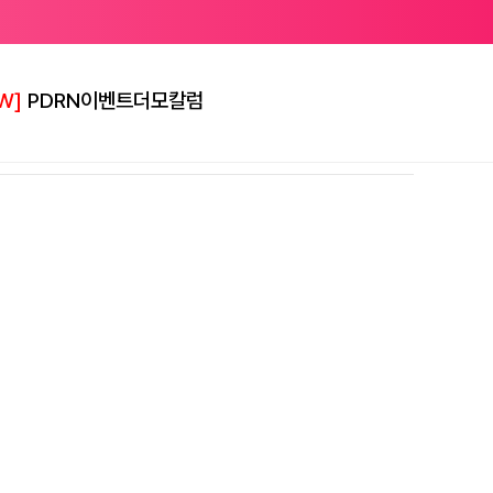
W]
PDRN
이벤트
더모칼럼