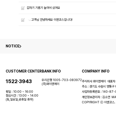
갑자기 기름기 늘어서 샀어요
고객님 안녕하세요 이엔코스입니다!
NOTICE
CUSTOMER CENTER
BANK INFO
COMPANY INFO
1522·3943
우리은행 1005-703-083972
주식회사 와이앤제이
대표자 
(주)와이앤제이
주소 : 경기도 수원시 영통구 
평일 : 10:00 ~ 16:00
사업자등록번호 : 140-87
점심시간 : 13:00 ~ 14:00
개인정보관리자 : 김소연
MA
(토,일요일,공휴일 휴무)
COPYRIGHT ⓒ 이엔코스. 