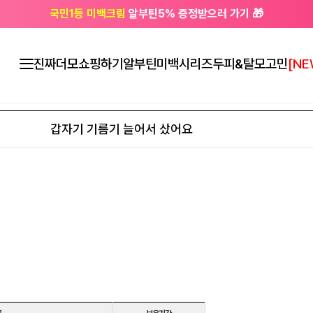
국민1등 미백크림
알부틴5% 증정받으러 가기 🎁
🔔 친구하고
3천원 쿠폰
받으세요
진짜더모
쇼핑하기
알부틴미백시리즈
두피&탈모고민
[NE
갑자기 기름기 늘어서 샀어요