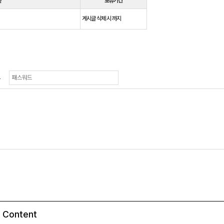
목
보유기간
게시글 삭제 시 까지
드
Content