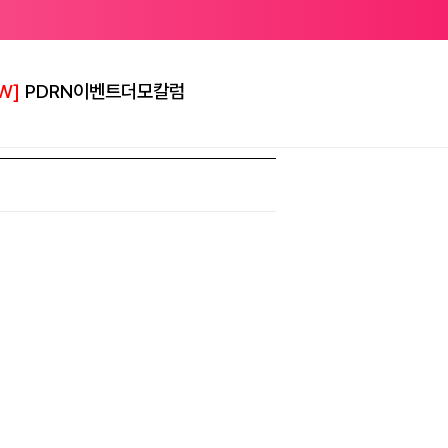
W]
PDRN
이벤트
더모칼럼