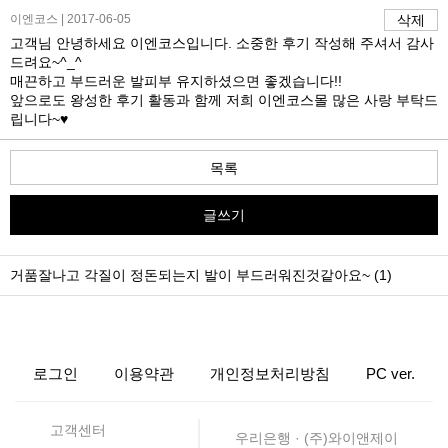
이엔코스 | 2017-06-05
삭제
고객님 안녕하세요 이엔코스입니다. 소중한 후기 작성해 주셔서 감사
드려요~^_^
매끈하고 부드러운 발피부 유지하셨으면 좋겠습니다!!
앞으로도 왕성한 후기 활동과 함께 저희 이엔코스몰 많은 사랑 부탁드
립니다~♥
목록
글쓰기
거품잘나고 각질이 정돈되는지 발이 부드러워진것같아요~ (1)
로그인
이용약관
개인정보처리방침
PC ver.
고객센터
우리은행 · (주)와이앤제이