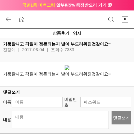
국민1등 미백크림
알부틴5% 증정받으러 가기 🎁
🔔 친구하고
3천원 쿠폰
받으세요
0
상품후기 _임시
거품잘나고 각질이 정돈되는지 발이 부드러워진것같아요~
진정애
|
2017-06-04
|
조회수 7333
거품잘나고 각질이 정돈되는지 발이 부드러워진것같아요~
댓글쓰기
비밀번
이름
호
댓글쓰기
내용