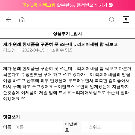
국민1등 미백크림
알부틴5% 증정받으러 가기 🎁
🔔 친구하고
3천원 쿠폰
받으세요
0
상품후기 _임시
제가 원래 한제품을 꾸준히 못 쓰는데 .. 리페어세럼 함 써보고
김도영
|
2022-04-19
|
조회수 515
제가 원래 한제품을 꾸준히 못 쓰는데 .. 리페어세럼 함 써보고 다른거
써본다고 수딩벨벳을 구매 하고 쓰고 있다가 .. 이 리페어세럼의 발림
이랑 바르고 난후에 피부 만졌을때 부드러우면서 촉촉한 감이좋아서
다시 구매 하고 쓰고있어요 ~ 이엔코스 우연히 알게됐는데 지금까지
쓴것중에 이제품이 제일 맘에 드네요 ~ 리페어세럼으로 꾸준히 발라
야겠어요 ^^
댓글쓰기
비밀번
이름
호