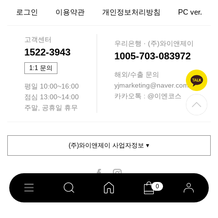
로그인
이용약관
개인정보처리방침
PC ver.
고객센터
우리은행 · (주)와이앤제이
1522-3943
1005-703-083972
1:1 문의
해외/수출 문의
yjmarketing@naver.com
평일 10:00~16:00
카카오톡 : @이엔코스
점심 13:00~14:00
주말, 공휴일 휴무
(주)와이앤제이 사업자정보 ▾
0
COPYRIGHT ⓒ 이엔코스. ALL RIGHTS RESERVED