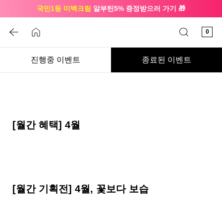
국민1등 미백크림
알부틴5% 증정받으러 가기 🎁
🔔 친구하고
3천원 쿠폰
받으세요
0
진행중 이벤트
종료된 이벤트
[월간 혜택] 4월
[월간 기획전] 4월, 꽃보다 보습