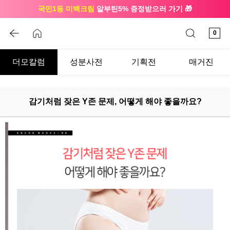
국민1등 미백크림
알부틴5% 증정받으러 가기 🎁
🔔 친구하고
3천원 쿠폰
받으세요
0
더모칼럼
성분사전
기획전
매거진
감기처럼 잦은 Y존 문제, 어떻게 해야 좋을까요?