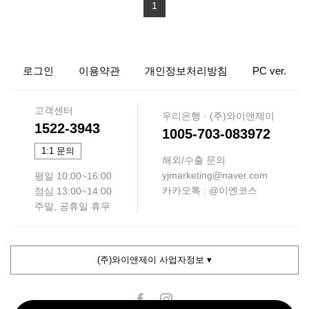
1
로그인
이용약관
개인정보처리방침
PC ver.
고객센터
우리은행 · (주)와이앤제이
1522-3943
1005-703-083972
1:1 문의
해외/수출 문의
yjmarketing@naver.com
평일 10:00~16:00
카카오톡 : @이엔코스
점심 13:00~14:00
주말, 공휴일 휴무
(주)와이앤제이 사업자정보 ▾