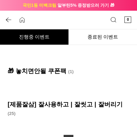
국민1등 미백크림
알부틴5% 증정받으러 가기 🎁
🔔 친구하고
3천원 쿠폰
받으세요
0
진행중 이벤트
종료된 이벤트
🎁 놓치면안될 쿠폰팩
(1)
[제품잘삼] 잘사용하고 | 잘씻고 | 잘버리기
(25)