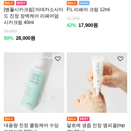
[병풀시카크림] 마데카소사이
P.L 리페어 크림 12ml
드 진정 장벽케어 리페어덤
31,000
시카크림 40ml
42%
17,900원
56,000
50%
28,000원
대용량 진정 쿨링케어 수딩
알로에 생즙 진정 엠피겔(mp