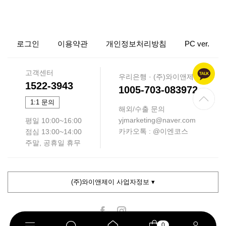
로그인
이용약관
개인정보처리방침
PC ver.
고객센터
우리은행 · (주)와이앤제이
1522-3943
1005-703-083972
1:1 문의
해외/수출 문의
yjmarketing@naver.com
평일 10:00~16:00
카카오톡 : @이엔코스
점심 13:00~14:00
주말, 공휴일 휴무
(주)와이앤제이 사업자정보 ▾
0