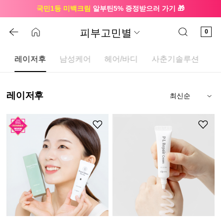
국민1등 미백크림
알부틴5% 증정받으러 가기 🎁
🔔 친구하고
3천원 쿠폰
받으세요
피부고민별
0
업
레이저후
남성케어
헤어/바디
사춘기솔루션
레이저후