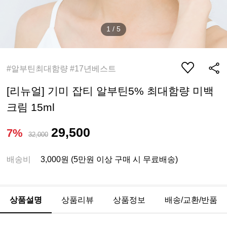
1
/
5
#알부틴최대함량 #17년베스트
[리뉴얼] 기미 잡티 알부틴5% 최대함량 미백
크림 15ml
29,500
7%
32,000
배송비
3,000원 (5만원 이상 구매 시 무료배송)
상품설명
상품리뷰
상품정보
배송/교환/반품