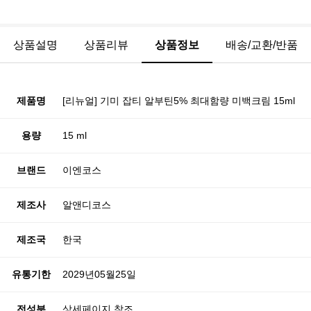
상품설명
상품리뷰
상품정보
배송/교환/반품
제품명
[리뉴얼] 기미 잡티 알부틴5% 최대함량 미백크림 15ml
용량
15 ml
브랜드
이엔코스
제조사
알앤디코스
제조국
한국
유통기한
2029년05월25일
전성분
상세페이지 참조