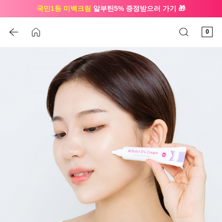
국민1등 미백크림
알부틴5% 증정받으러 가기 🎁
🔔 친구하고
3천원 쿠폰
받으세요
0