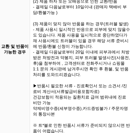
(2) 제품 하자 또는 오배송으로 인한 교환/반품
- 결제일 다음날로부터 10일이내 (판매자 택배비 부
담/환불가능 )
(3) 제품이 맞지 않아 반품을 하는 경우(트러블 발생)
- 제품 사용시 일시적인 반응으로 피부에 맞지 않을수
도 있습니다. 제품 사용을 일시적으로 중단하였다가
재 사용시에도 트러블이 있을 경우 해당 서류 준비시
교환 및 반품이
에 반품/환불 신청이 가능합니다.
가능한 경우
- 결제일 다음날로부터 20일 이내에 피부과에서 처방
받은 처방전과 약봉지, 피부 트러블 발생사진(사용전,
후)을 첨부하여 , 고객센터로 전화주시거나 쇼핑몰
1:1 문의 게시판에 남겨주시면 확인 후 환불, 및 반품
처리를 도와드리겠습니다.
▶반품시 필요한 서류 - 진료확인서 또는 소견서 /진
료비 계산서(서류발급비용포함자료)
건강보험이 적용되는 질환치료 급여 범위내에 진료
비만 가능
약제비영수증(세부영수증),카드증빙불가 / 주문자명
의 통장사본
※ 트*블로 인한 반품시 서류가 준비되지 않으시면 반
품이 어렵습니다.