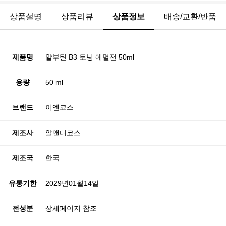
상품설명
상품리뷰
상품정보
배송/교환/반품
제품명
알부틴 B3 토닝 에멀전 50ml
용량
50 ml
브랜드
이엔코스
제조사
알앤디코스
제조국
한국
유통기한
2029년01월14일
전성분
상세페이지 참조