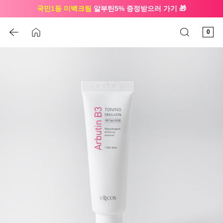
국민1등 미백크림
알부틴5% 증정받으러 가기 🎁
🔔 친구하고
3천원 쿠폰
받으세요
0