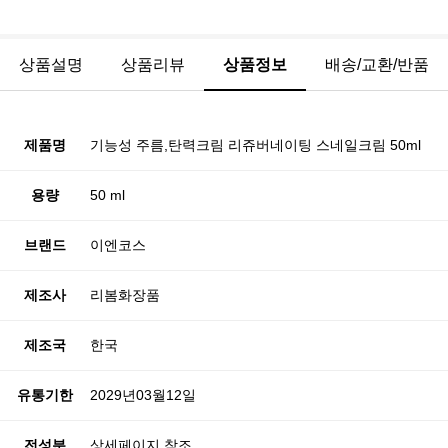
상품설명
상품리뷰
상품정보
배송/교환/반품
제품명
기능성 주름,탄력크림 리쥬버네이팅 스네일크림 50ml
용량
50 ml
브랜드
이엔코스
제조사
리봄화장품
제조국
한국
유통기한
2029년03월12일
전성분
상세페이지 참조