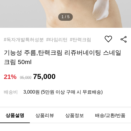
1
/
5
#독자개발특허성분 #타임리턴 #탄력크림
기능성 주름,탄력크림 리쥬버네이팅 스네일
크림 50ml
75,000
21%
95,000
배송비
3,000원 (5만원 이상 구매 시 무료배송)
상품설명
상품리뷰
상품정보
배송/교환/반품