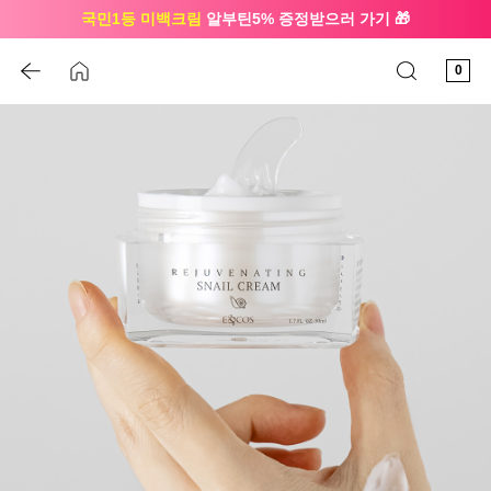
국민1등 미백크림
알부틴5% 증정받으러 가기 🎁
🔔 친구하고
3천원 쿠폰
받으세요
0