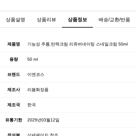
상품설명
상품리뷰
상품정보
배송/교환/반품
제품명
기능성 주름,탄력크림 리쥬버네이팅 스네일크림 50ml
용량
50 ml
브랜드
이엔코스
제조사
리봄화장품
제조국
한국
유통기한
2029년03월12일
전성분
상세페이지 참조