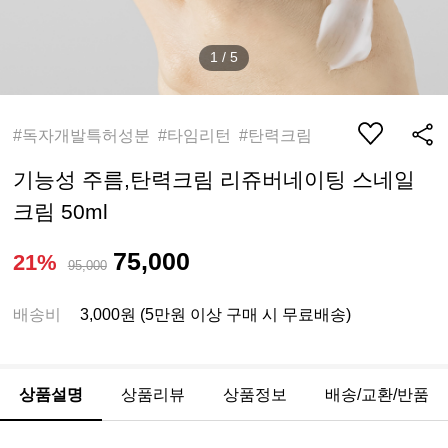
1
/
5
#독자개발특허성분 #타임리턴 #탄력크림
기능성 주름,탄력크림 리쥬버네이팅 스네일
크림 50ml
75,000
21%
95,000
배송비
3,000원 (5만원 이상 구매 시 무료배송)
상품설명
상품리뷰
상품정보
배송/교환/반품