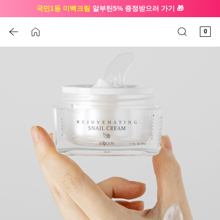
국민1등 미백크림
알부틴5% 증정받으러 가기 🎁
🔔 친구하고
3천원 쿠폰
받으세요
0