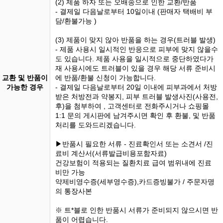
(2) 제품 하자 또는 오배송으로 인한 교환/반품
- 결제일 다음날로부터 10일이내 (판매자 택배비 부
담/환불가능 )
(3) 제품이 맞지 않아 반품을 하는 경우(트러블 발생)
- 제품 사용시 일시적인 반응으로 피부에 맞지 않을수
도 있습니다. 제품 사용을 일시적으로 중단하였다가
재 사용시에도 트러블이 있을 경우 해당 서류 준비시
교환 및 반품이
에 반품/환불 신청이 가능합니다.
가능한 경우
- 결제일 다음날로부터 20일 이내에 피부과에서 처방
받은 처방전과 약봉지, 피부 트러블 발생사진(사용전,
후)을 첨부하여 , 고객센터로 전화주시거나 쇼핑몰
1:1 문의 게시판에 남겨주시면 확인 후 환불, 및 반품
처리를 도와드리겠습니다.
▶반품시 필요한 서류 - 진료확인서 또는 소견서 /진
료비 계산서(서류발급비용포함자료)
건강보험이 적용되는 질환치료 급여 범위내에 진료
비만 가능
약제비영수증(세부영수증),카드증빙불가 / 주문자명
의 통장사본
※ 트*블로 인한 반품시 서류가 준비되지 않으시면 반
품이 어렵습니다.