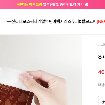
국민1등 미백크림
알부틴5% 증정받으러 가기 🎁
🔔 친구하고
3천원 쿠폰
받으세요
진짜더모
쇼핑하기
알부틴미백시리즈
두피&탈모고민
[NE
#고
8
4
배