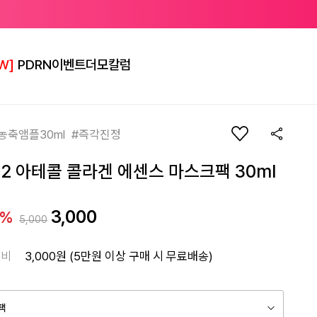
W]
PDRN
이벤트
더모칼럼
농축앰플30ml #즉각진정
+2 아테콜 콜라겐 에센스 마스크팩 30ml
3,000
0%
5,000
송비
3,000원 (5만원 이상 구매 시 무료배송)