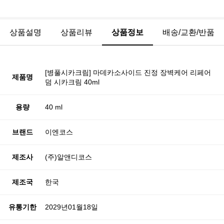
상품설명
상품리뷰
상품정보
배송/교환/반품
[병풀시카크림] 마데카소사이드 진정 장벽케어 리페어
제품명
덤 시카크림 40ml
용량
40 ml
브랜드
이엔코스
제조사
(주)알앤디코스
제조국
한국
유통기한
2029년01월18일