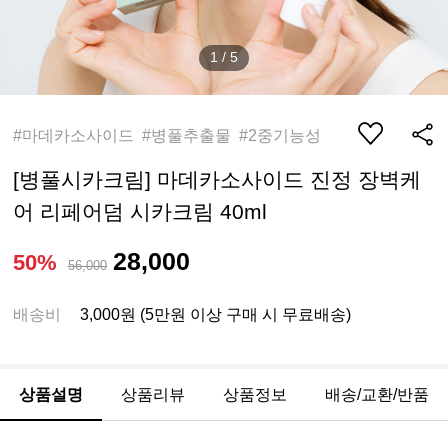
1
/
5
#마데카소사이드 #병풀추출물 #2중기능성
[병풀시카크림] 마데카소사이드 진정 장벽케
어 리페어덤 시카크림 40ml
28,000
50%
56,000
배송비
3,000원 (5만원 이상 구매 시 무료배송)
상품설명
상품리뷰
상품정보
배송/교환/반품