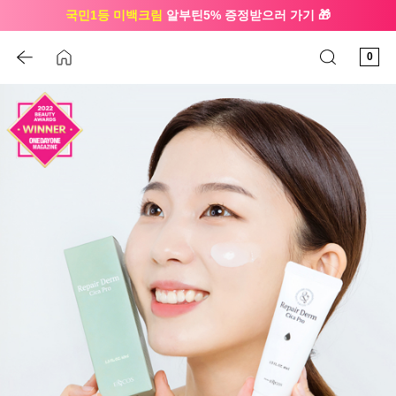
국민1등 미백크림
알부틴5% 증정받으러 가기 🎁
🔔 친구하고
3천원 쿠폰
받으세요
0