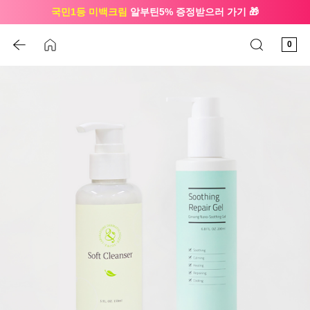
국민1등 미백크림
알부틴5% 증정받으러 가기 🎁
🔔 친구하고
3천원 쿠폰
받으세요
0