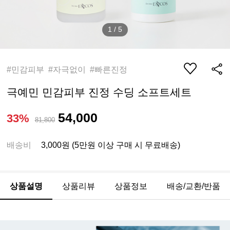
1
/
5
#민감피부 #자극없이 #빠른진정
극예민 민감피부 진정 수딩 소프트세트
54,000
33%
81,800
배송비
3,000원 (5만원 이상 구매 시 무료배송)
상품설명
상품리뷰
상품정보
배송/교환/반품