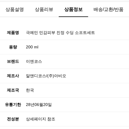
상품설명
상품리뷰
상품정보
배송/교환/반품
제품명
극예민 민감피부 진정 수딩 소프트세트
용량
200 ml
브랜드
이엔코스
제조사
알앤디코스/(주)아비오
제조국
한국
유통기한
28년06월20일
전성분
상세페이지 참조