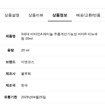
상품설명
상품리뷰
상품정보
배송/교환/반품
3세대 비타민A 레티놀 주름개선기능성 비타R 리뉴세
제품명
럼 20ml
용량
20 ml
브랜드
이엔코스
제조사
블루화
제조국
한국
유통기한
2029년04월25일