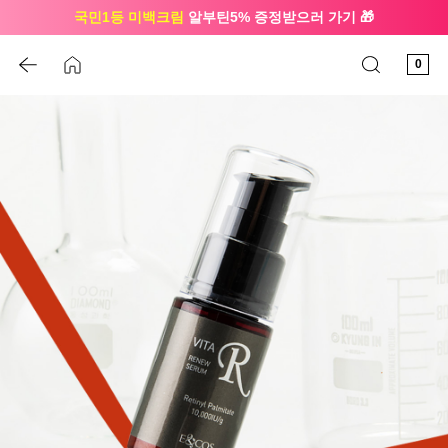
국민1등 미백크림
알부틴5% 증정받으러 가기 🎁
🔔 친구하고
3천원 쿠폰
받으세요
0