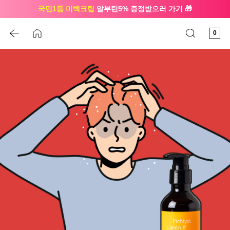
국민1등 미백크림
알부틴5% 증정받으러 가기 🎁
🔔 친구하고
3천원 쿠폰
받으세요
0