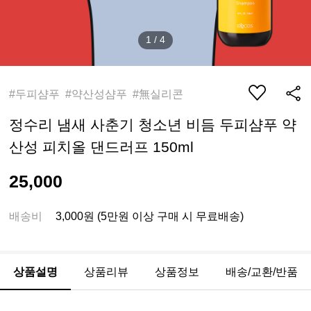
1
/
4
#두피샴푸 #약산성샴푸 #無실리콘
정수리 냄새 사춘기 청소년 비듬 두피샴푸 약
산성 피치올 댄드러프 150ml
25,000
배송비
3,000원 (5만원 이상 구매 시 무료배송)
상품설명
상품리뷰
상품정보
배송/교환/반품