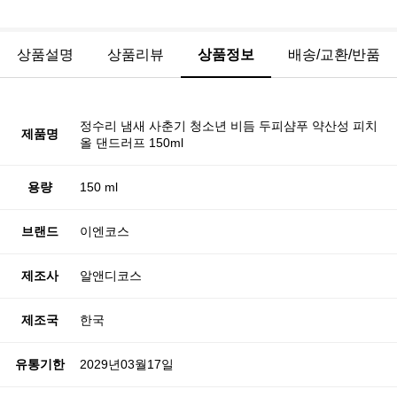
상품설명
상품리뷰
상품정보
배송/교환/반품
정수리 냄새 사춘기 청소년 비듬 두피샴푸 약산성 피치
제품명
올 댄드러프 150ml
용량
150 ml
브랜드
이엔코스
제조사
알앤디코스
제조국
한국
유통기한
2029년03월17일