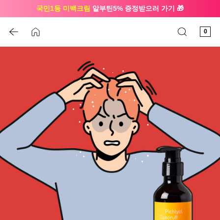
국민1등 미백크림
알부틴5% 증정받으러 가기 🎁
🔔 친구하고
3천원 쿠폰
받으세요
0