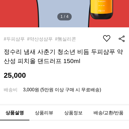
1
/
4
#두피샴푸 #약산성샴푸 #無실리콘
정수리 냄새 사춘기 청소년 비듬 두피샴푸 약
산성 피치올 댄드러프 150ml
25,000
배송비
3,000원 (5만원 이상 구매 시 무료배송)
상품설명
상품리뷰
상품정보
배송/교환/반품