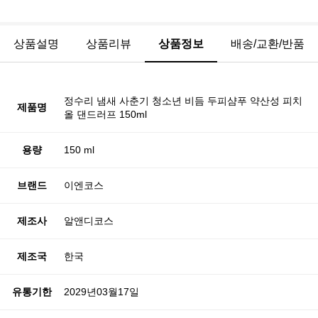
상품설명
상품리뷰
상품정보
배송/교환/반품
정수리 냄새 사춘기 청소년 비듬 두피샴푸 약산성 피치
제품명
올 댄드러프 150ml
용량
150 ml
브랜드
이엔코스
제조사
알앤디코스
제조국
한국
유통기한
2029년03월17일