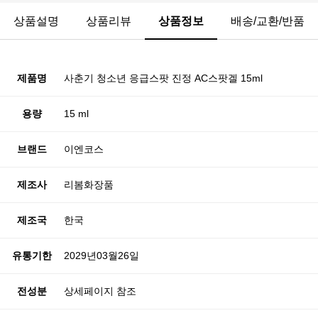
상품설명
상품리뷰
상품정보
배송/교환/반품
제품명
사춘기 청소년 응급스팟 진정 AC스팟겔 15ml
용량
15 ml
브랜드
이엔코스
제조사
리봄화장품
제조국
한국
유통기한
2029년03월26일
전성분
상세페이지 참조