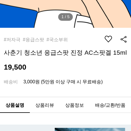
1
/
5
#저자극 #응급스팟 #국소부위
사춘기 청소년 응급스팟 진정 AC스팟겔 15ml
19,500
배송비
3,000원 (5만원 이상 구매 시 무료배송)
상품설명
상품리뷰
상품정보
배송/교환/반품