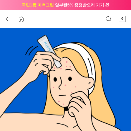
국민1등 미백크림
알부틴5% 증정받으러 가기 🎁
🔔 친구하고
3천원 쿠폰
받으세요
0