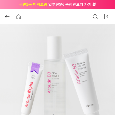
국민1등 미백크림
알부틴5% 증정받으러 가기 🎁
🔔 친구하고
3천원 쿠폰
받으세요
0