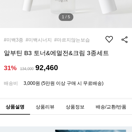
1
/
5
#미백3종 #미백시너지 #마르지않는보습
알부틴 B3 토너&에멀전&크림 3종세트
92,460
31%
134,000
배송비
3,000원 (5만원 이상 구매 시 무료배송)
상품설명
상품리뷰
상품정보
배송/교환/반품