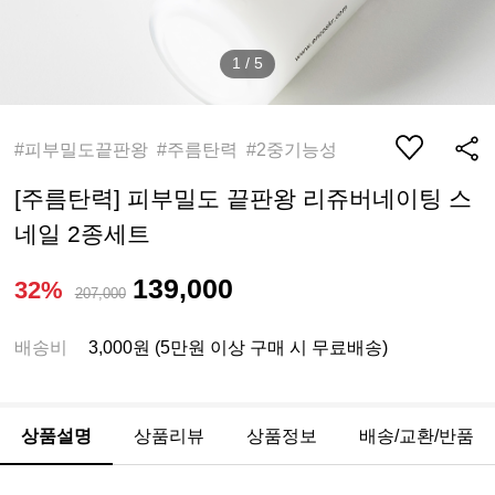
1
/
5
#피부밀도끝판왕 #주름탄력 #2중기능성
[주름탄력] 피부밀도 끝판왕 리쥬버네이팅 스
네일 2종세트
139,000
32%
207,000
배송비
3,000원 (5만원 이상 구매 시 무료배송)
상품설명
상품리뷰
상품정보
배송/교환/반품