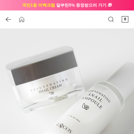
국민1등 미백크림
알부틴5% 증정받으러 가기 🎁
🔔 친구하고
3천원 쿠폰
받으세요
0