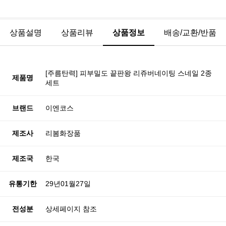
상품설명
상품리뷰
상품정보
배송/교환/반품
[주름탄력] 피부밀도 끝판왕 리쥬버네이팅 스네일 2종
제품명
세트
브랜드
이엔코스
제조사
리봄화장품
제조국
한국
유통기한
29년01월27일
전성분
상세페이지 참조