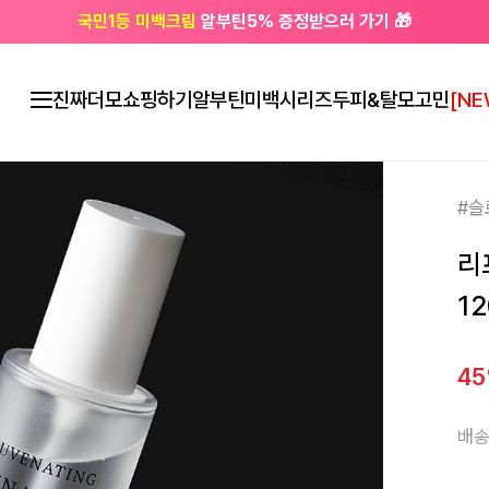
국민1등 미백크림
알부틴5% 증정받으러 가기 🎁
🔔 친구하고
3천원 쿠폰
받으세요
진짜더모
쇼핑하기
알부틴미백시리즈
두피&탈모고민
[NE
#슬
리
12
4
배