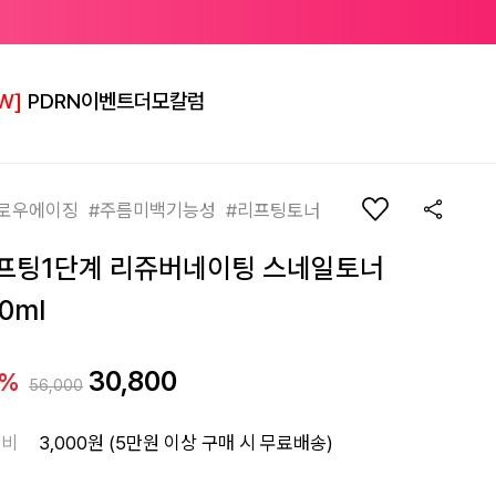
W]
PDRN
이벤트
더모칼럼
로우에이징 #주름미백기능성 #리프팅토너
프팅1단계 리쥬버네이팅 스네일토너
0ml
30,800
5%
56,000
송비
3,000원 (5만원 이상 구매 시 무료배송)