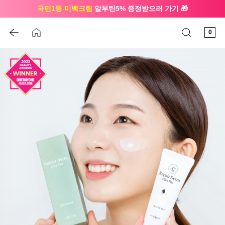
국민1등 미백크림
알부틴5% 증정받으러 가기 🎁
🔔 친구하고
3천원 쿠폰
받으세요
0