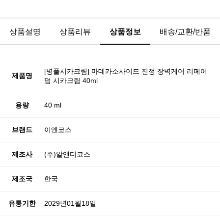
상품설명
상품리뷰
상품정보
배송/교환/반품
[병풀시카크림] 마데카소사이드 진정 장벽케어 리페어
제품명
덤 시카크림 40ml
용량
40 ml
브랜드
이엔코스
제조사
(주)알앤디코스
제조국
한국
유통기한
2029년01월18일