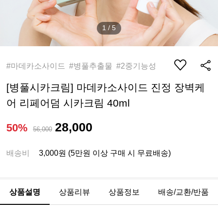
1
/
5
#마데카소사이드 #병풀추출물 #2중기능성
[병풀시카크림] 마데카소사이드 진정 장벽케
어 리페어덤 시카크림 40ml
28,000
50%
56,000
배송비
3,000원 (5만원 이상 구매 시 무료배송)
상품설명
상품리뷰
상품정보
배송/교환/반품