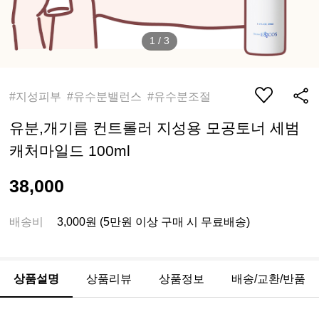
1
/
3
#지성피부 #유수분밸런스 #유수분조절
유분,개기름 컨트롤러 지성용 모공토너 세범
캐처마일드 100ml
38,000
배송비
3,000원 (5만원 이상 구매 시 무료배송)
상품설명
상품리뷰
상품정보
배송/교환/반품