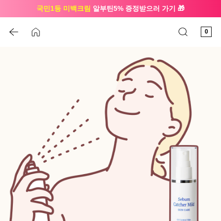
국민1등 미백크림
알부틴5% 증정받으러 가기 🎁
🔔 친구하고
3천원 쿠폰
받으세요
0