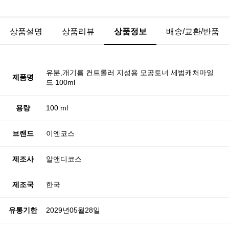
상품설명
상품리뷰
상품정보
배송/교환/반품
유분,개기름 컨트롤러 지성용 모공토너 세범캐처마일
제품명
드 100ml
용량
100 ml
브랜드
이엔코스
제조사
알앤디코스
제조국
한국
유통기한
2029년05월28일