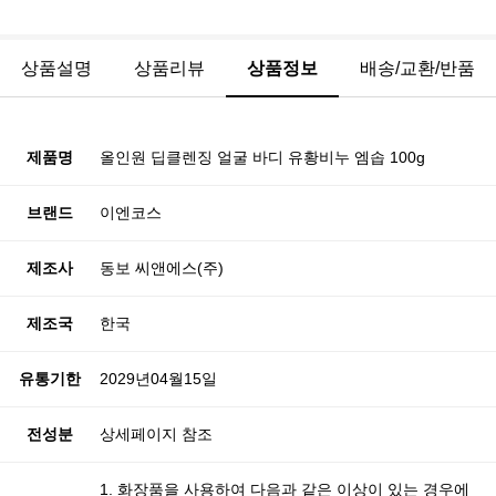
상품설명
상품리뷰
상품정보
배송/교환/반품
제품명
올인원 딥클렌징 얼굴 바디 유황비누 엠솝 100g
브랜드
이엔코스
제조사
동보 씨앤에스(주)
제조국
한국
유통기한
2029년04월15일
전성분
상세페이지 참조
1. 화장품을 사용하여 다음과 같은 이상이 있는 경우에