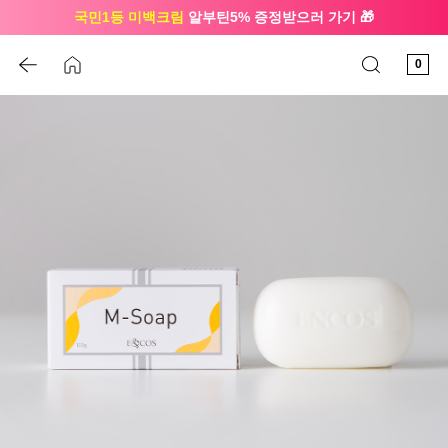
국민1등 미백크림
알부틴5% 증정받으러 가기 🎁
🔔 친구하고
3천원 쿠폰
받으세요
0