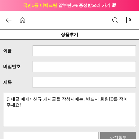
국민1등 미백크림
알부틴5% 증정받으러 가기 🎁
🔔 친구하고
3천원 쿠폰
받으세요
0
상품후기
이름
비밀번호
제목
사진첨부