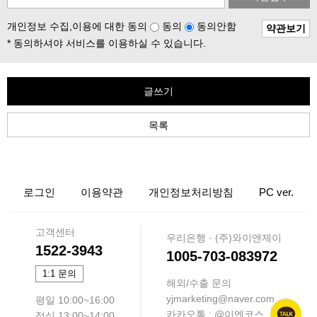
개인정보 수집,이용에 대한 동의
동의
동의안함
약관보기
* 동의하셔야 서비스를 이용하실 수 있습니다.
글쓰기
목록
로그인
이용약관
개인정보처리방침
PC ver.
고객센터
우리은행 · (주)와이앤제이
1522-3943
1005-703-083972
1:1 문의
해외/수출 문의
yjmarketing@naver.com
평일 10:00~16:00
카카오톡 : @이엔코스
점심 13:00~14:00