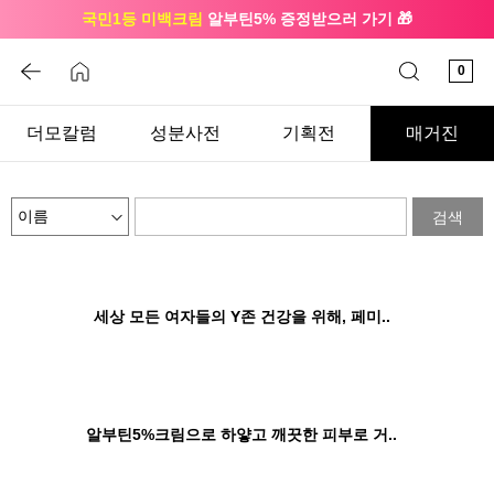
국민1등 미백크림
알부틴5% 증정받으러 가기 🎁
🔔 친구하고
3천원 쿠폰
받으세요
0
더모칼럼
성분사전
기획전
매거진
검색
세상 모든 여자들의 Y존 건강을 위해, 페미..
알부틴5%크림으로 하얗고 깨끗한 피부로 거..