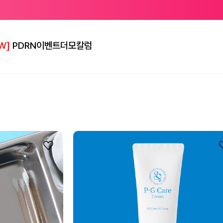
W]
PDRN
이벤트
더모칼럼