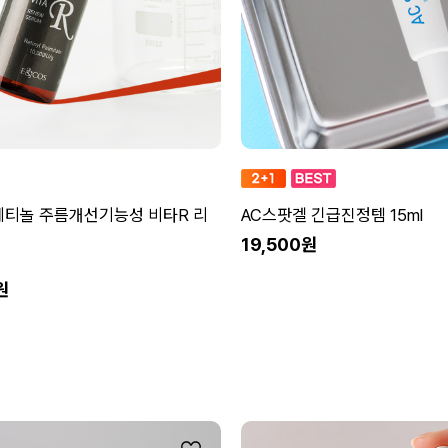
레티놀 주름개선기능성 비타R 리
AC스팟겔 긴급진정템 15ml
19,500원
원