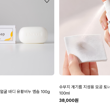
수부지 개기름 지성용 모공 토
얼굴 바디 유황비누 엠솝 100g
100ml
38,000원