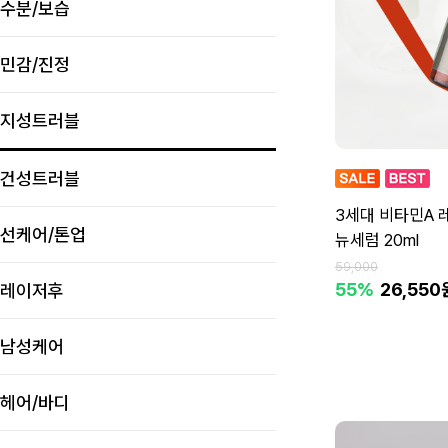
수분/보습
민감/진정
지성트러블
건성트러블
3세대 비타민A 
선케어/톤업
뉴세럼 20ml
59,000
55%
26,550
레이저후
남성케어
헤어/바디