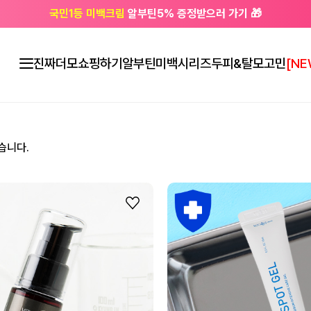
국민1등 미백크림
알부틴5% 증정받으러 가기 🎁
🔔 친구하고
3천원 쿠폰
받으세요
진짜더모
쇼핑하기
알부틴미백시리즈
두피&탈모고민
[NE
습니다.