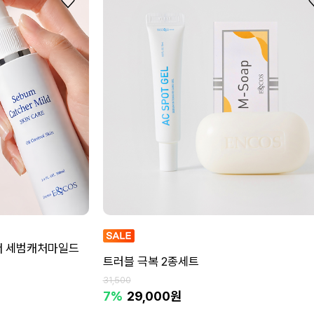
너 세범캐처마일드
트러블 극복 2종세트
31,500
7%
29,000원