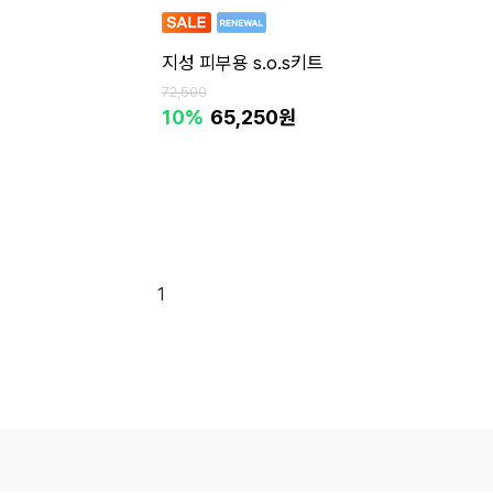
지성 피부용 s.o.s키트
72,500
10%
65,250원
1