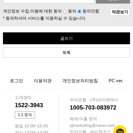
개인정보 수집,이용에 대한 동의
동의
동의안함
약관보기
* 동의하셔야 서비스를 이용하실 수 있습니다.
글쓰기
목록
로그인
이용약관
개인정보처리방침
PC ver.
고객센터
우리은행 · (주)와이앤제이
1522-3943
1005-703-083972
1:1 문의
해외/수출 문의
yjmarketing@naver.com
평일 10:00~16:00
카카오톡 : @이엔코스
점심 13:00~14:00