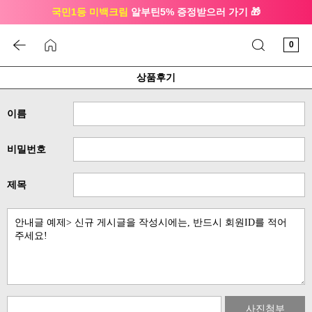
국민1등 미백크림
알부틴5% 증정받으러 가기 🎁
🔔 친구하고
3천원 쿠폰
받으세요
0
상품후기
이름
비밀번호
제목
사진첨부