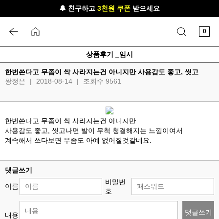
🔔 친구하고
3천원 쿠폰
받으세요
0
상품후기 _임시
한번쓴다고 무좀이 싹 사라지는건 아니지만 사용감도 좋고, 씻고
왕정은
|
2018-08-14
|
조회수 9561
한번쓴다고 무좀이 싹 사라지는건 아니지만
사용감도 좋고, 씻고나면 발이 무척 청결해지는 느낌이여서
계속해서 쓰다보면 무좀도 아예 없어질것같네요.
댓글쓰기
비밀번
이름
호
댓글쓰기
내용