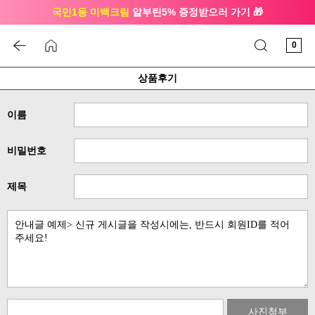
국민1등 미백크림
알부틴5% 증정받으러 가기 🎁
🔔 친구하고
3천원 쿠폰
받으세요
0
상품후기
이름
비밀번호
제목
사진첨부