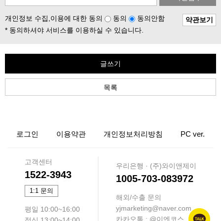
개인정보 수집,이용에 대한 동의
동의
동의안함
약관보기
* 동의하셔야 서비스를 이용하실 수 있습니다.
글쓰기
목록
로그인
이용약관
개인정보처리방침
PC ver.
고객센터
우리은행 · (주)와이앤제이
1522-3943
1005-703-083972
1:1 문의
해외/수출 문의
yjmarketing@naver.com
평일 10:00~16:00
카카오톡 : @이엔코스
점심 13:00~14:00