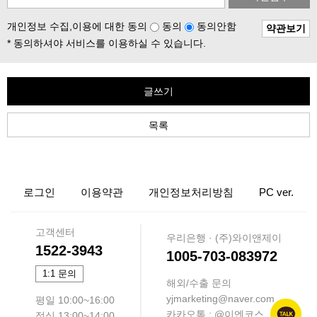
개인정보 수집,이용에 대한 동의
동의
동의안함
약관보기
* 동의하셔야 서비스를 이용하실 수 있습니다.
글쓰기
목록
로그인
이용약관
개인정보처리방침
PC ver.
고객센터
우리은행 · (주)와이앤제이
1522-3943
1005-703-083972
1:1 문의
해외/수출 문의
yjmarketing@naver.com
평일 10:00~16:00
카카오톡 : @이엔코스
점심 13:00~14:00