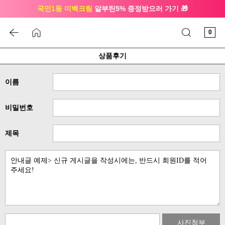
국민1등 미백크림
알부틴5% 증정받으러 가기 🎁
🔔 친구하고
3천원 쿠폰
받으세요
0
상품후기
이름
비밀번호
제목
사진첨부