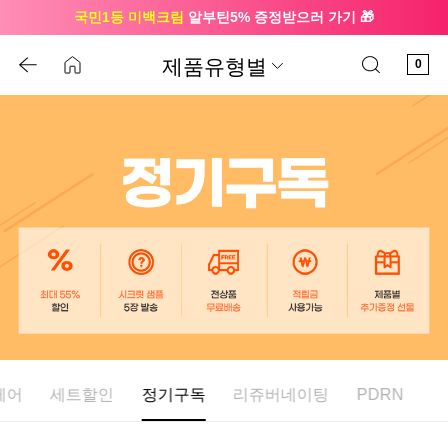
국민1등 미백크림
알부틴5% 증정받으러 가기 🎁
🔔 친구하고
3천원 쿠폰
받으세요
제품유형별
0
케어
세트할인
정기구독
리쥬버네이팅
PDRN