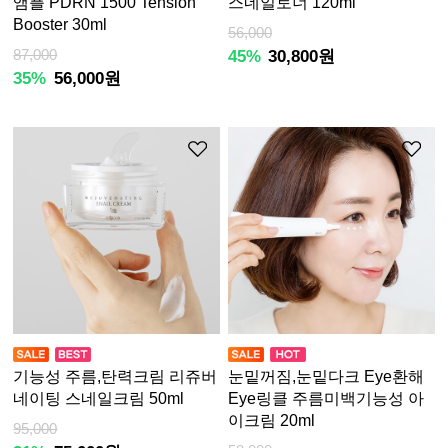
앰플 PDRN 1500 Tension
스네일토너 120ml
Booster 30ml
56,000
87,000
45%
30,800원
35%
56,000원
기능성 주름,탄력크림 리쥬버
눈밑꺼짐,눈밑다크 Eye환해
네이팅 스네일크림 50ml
Eye링클 주름미백기능성 아
이크림 20ml
95,000