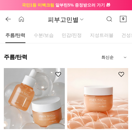
국민1등 미백크림
알부틴5% 증정받으러 가기 🎁
🔔 친구하고
3천원 쿠폰
받으세요
피부고민별
0
주름/탄력
수분/보습
민감/진정
지성트러블
건성
주름/탄력