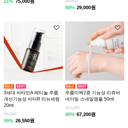
21%
75,000원
58,000
50%
29,000원
3세대 비타민A 레티놀 주름
주름미백2중 기능성 리쥬버
개선기능성 비타R 리뉴세럼
네이팅 스네일앰플 50ml
20ml
112,000
59,000
40%
67,200원
55%
26,550원