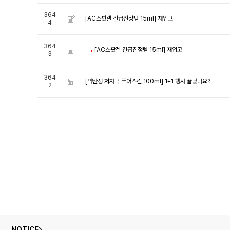
364
[AC스팟겔 긴급진정템 15ml]
재입고
4
364
[AC스팟겔 긴급진정템 15ml]
재입고
3
364
[약산성 저자극 퓨어스킨 100ml]
1+1 행사 끝났나요?
2
NOTICE