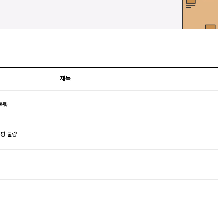
제목
불량
핑 불량