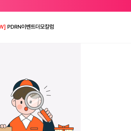
W]
PDRN
이벤트
더모칼럼