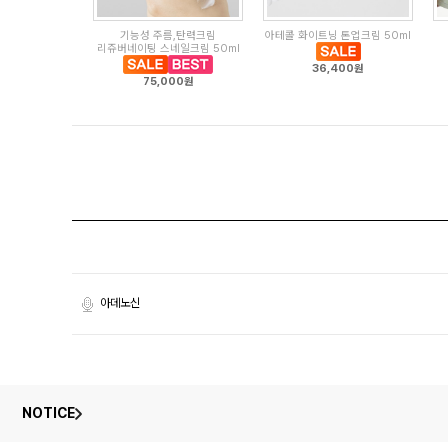
기능성 주름,탄력크림
아테콜 화이트닝 톤업크림 50ml
리쥬버네이팅 스네일크림 50ml
36,400원
75,000원
아데노신
NOTICE