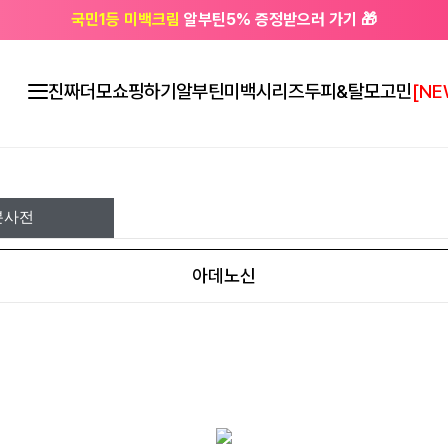
국민1등 미백크림
알부틴5% 증정받으러 가기 🎁
🔔 친구하고
3천원 쿠폰
받으세요
진짜더모
쇼핑하기
알부틴미백시리즈
두피&탈모고민
[NE
분사전
아데노신