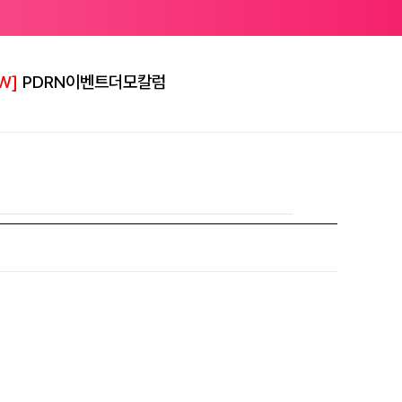
W]
PDRN
이벤트
더모칼럼