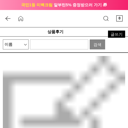
국민1등 미백크림
알부틴5% 증정받으러 가기 🎁
🔔 친구하고
3천원 쿠폰
받으세요
0
상품후기
글쓰기
검색