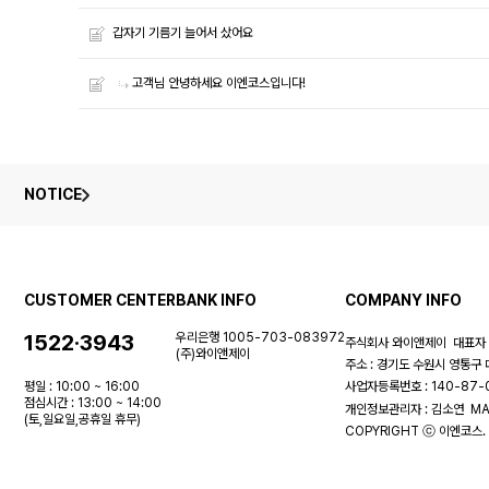
갑자기 기름기 늘어서 샀어요
고객님 안녕하세요 이엔코스입니다!
NOTICE
CUSTOMER CENTER
BANK INFO
COMPANY INFO
1522·3943
우리은행 1005-703-083972
주식회사 와이앤제이
대표자 
(주)와이앤제이
주소 : 경기도 수원시 영통구 
평일 : 10:00 ~ 16:00
사업자등록번호 : 140-87
점심시간 : 13:00 ~ 14:00
개인정보관리자 : 김소연
MA
(토,일요일,공휴일 휴무)
COPYRIGHT ⓒ 이엔코스. 