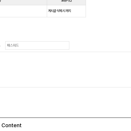
목
보유기간
게시글 삭제 시 까지
드
Content