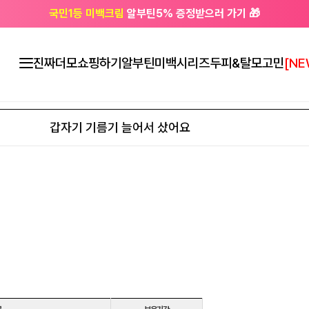
국민1등 미백크림
알부틴5% 증정받으러 가기 🎁
🔔 친구하고
3천원 쿠폰
받으세요
진짜더모
쇼핑하기
알부틴미백시리즈
두피&탈모고민
[NE
갑자기 기름기 늘어서 샀어요