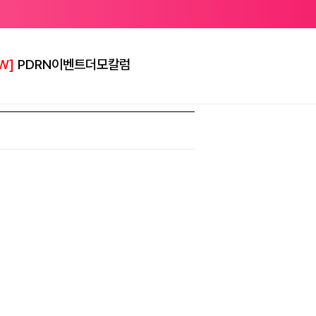
W]
PDRN
이벤트
더모칼럼