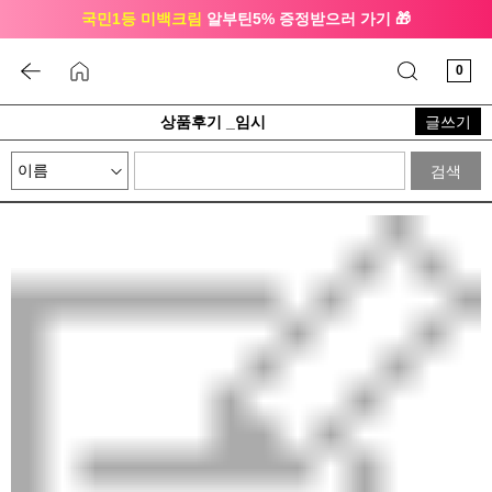
국민1등 미백크림
알부틴5% 증정받으러 가기 🎁
🔔 친구하고
3천원 쿠폰
받으세요
0
상품후기 _임시
글쓰기
검색