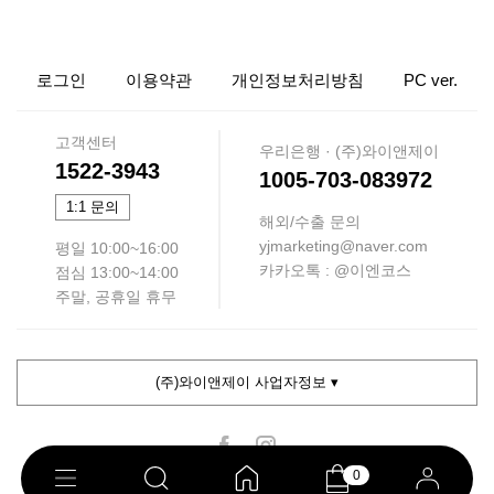
로그인
이용약관
개인정보처리방침
PC ver.
고객센터
우리은행 · (주)와이앤제이
1522-3943
1005-703-083972
1:1 문의
해외/수출 문의
yjmarketing@naver.com
평일 10:00~16:00
카카오톡 : @이엔코스
점심 13:00~14:00
주말, 공휴일 휴무
(주)와이앤제이 사업자정보 ▾
0