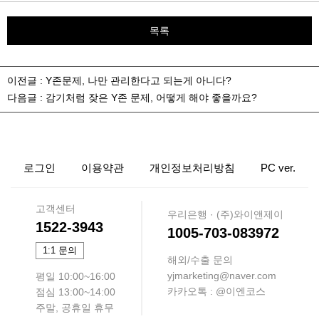
목록
이전글 :
Y존문제, 나만 관리한다고 되는게 아니다?
다음글 :
감기처럼 잦은 Y존 문제, 어떻게 해야 좋을까요?
로그인
이용약관
개인정보처리방침
PC ver.
고객센터
우리은행 · (주)와이앤제이
1522-3943
1005-703-083972
1:1 문의
해외/수출 문의
yjmarketing@naver.com
평일 10:00~16:00
카카오톡 : @이엔코스
점심 13:00~14:00
주말, 공휴일 휴무