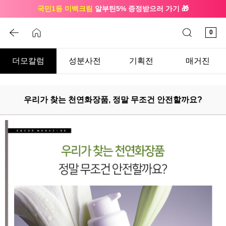
국민1등 미백크림
알부틴5% 증정받으러 가기 🎁
🔔 친구하고
3천원 쿠폰
받으세요
0
더모칼럼
성분사전
기획전
매거진
우리가 찾는 천연화장품, 정말 무조건 안전할까요?