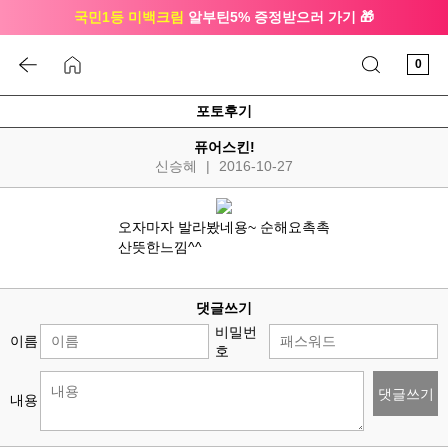
국민1등 미백크림
알부틴5% 증정받으러 가기 🎁
🔔 친구하고
3천원 쿠폰
받으세요
0
포토후기
퓨어스킨!
신승혜
|
2016-10-27
오자마자 발라봤네용~ 순해요촉촉
산뜻한느낌^^
댓글쓰기
비밀번
이름
호
댓글쓰기
내용