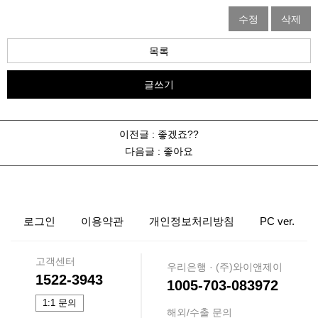
수정
삭제
목록
글쓰기
이전글 :
좋겠죠??
다음글 :
좋아요
로그인
이용약관
개인정보처리방침
PC ver.
고객센터
우리은행 · (주)와이앤제이
1522-3943
1005-703-083972
1:1 문의
해외/수출 문의