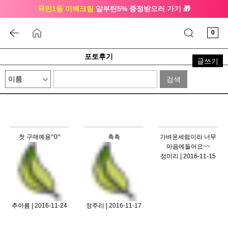
국민1등 미백크림
알부틴5% 증정받으러 가기 🎁
🔔 친구하고
3천원 쿠폰
받으세요
0
포토후기
글쓰기
검색
첫 구매예용^0^
촉촉
가벼운세럼이라 너무
마음에들어요~~
정미리 | 2016-11-15
추아름 | 2016-11-24
정주리 | 2016-11-17