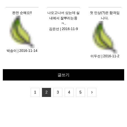
완전 순해요!!
나오고나서 샀는데 실
첫 인상(?)은 합격입
내에서 잘뿌리는중
니다.
ㅋ..
김은선 | 2016-11-9
박송이 | 2016-11-14
이두선 | 2016-11-2
글쓰기
1
2
3
4
5