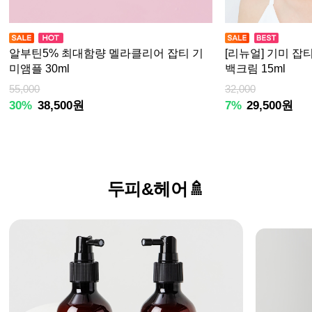
알부틴5% 최대함량 멜라클리어 잡티 기
[리뉴얼] 기미 잡
미앰플 30ml
백크림 15ml
55,000
32,000
30%
38,500원
7%
29,500원
두피&헤어🚿