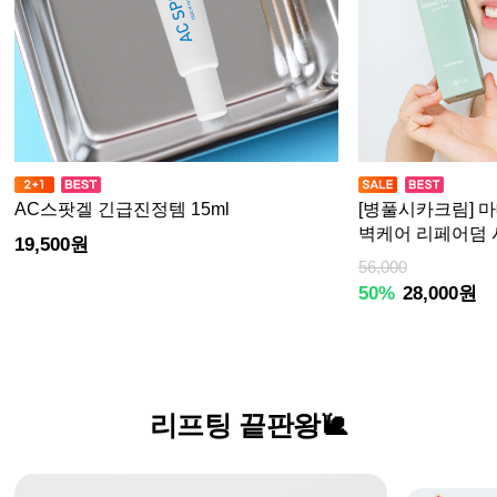
AC스팟겔 긴급진정템 15ml
[병풀시카크림] 
벽케어 리페어덤 시
19,500원
56,000
50%
28,000원
리프팅 끝판왕🐌