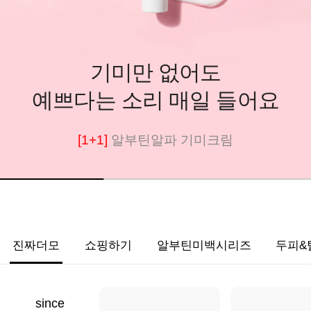
기미만 없어도
예쁘다는 소리 매일 들어요
[1+1]
알부틴알파 기미크림
진짜더모
쇼핑하기
알부틴미백시리즈
두피&
since