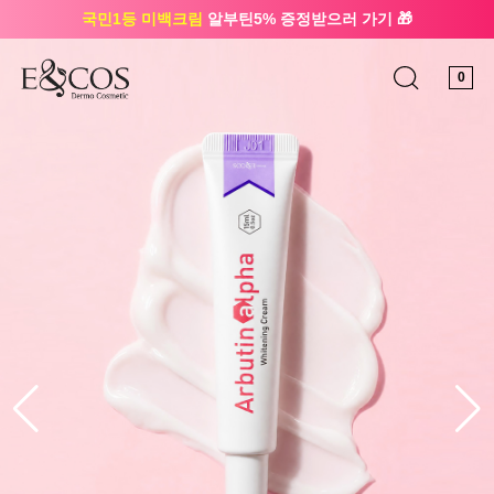
국민1등 미백크림
알부틴5% 증정받으러 가기 🎁
🔔 친구하고
3천원 쿠폰
받으세요
0