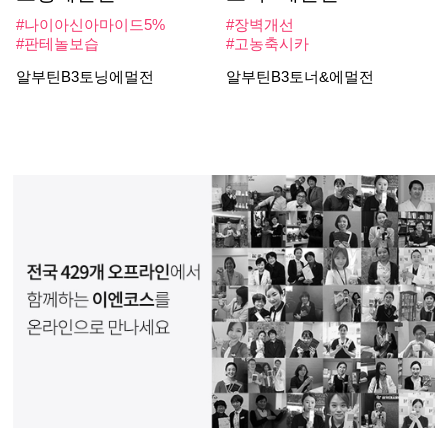
#나이아신아마이드5%
#장벽개선
#판테놀보습
#고농축시카
알부틴B3토닝에멀전
알부틴B3토너&에멀전