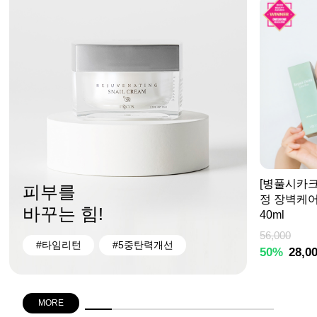
[병풀시카크
피부를
정 장벽케
바꾸는 힘!
40ml
56,000
#타임리턴
#5중탄력개선
50%
28,0
MORE