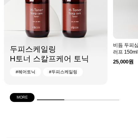
비듬 두피샴
두피스케일링
러프 150ml
H토너 스칼프케어 토닉
25,000원
#헤어토닉
#두피스케일링
MORE