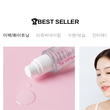
🏆BEST SELLER
미백/화이트닝
리쥬버네이팅
수분/보습
안티에이