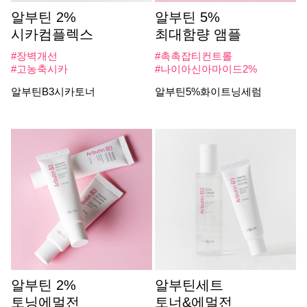
알부틴 2%
알부틴 5%
시카컴플렉스
최대함량 앰플
#장벽개선
#촉촉잡티컨트롤
#고농축시카
#나이아신아마이드2%
알부틴B3시카토너
알부틴5%화이트닝세럼
알부틴 2%
알부틴세트
토닝에멀전
토너&에멀전