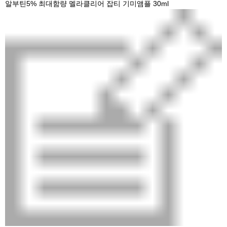
알부틴5% 최대함량 멜라클리어 잡티 기미앰플 30ml