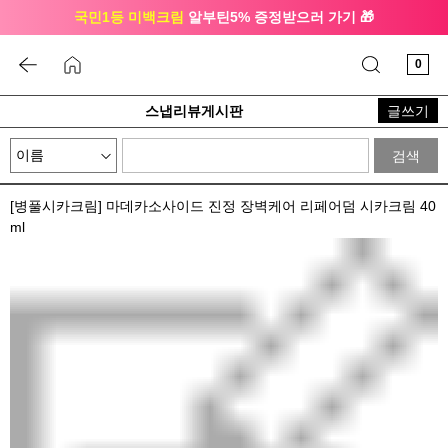
국민1등 미백크림
알부틴5% 증정받으러 가기 🎁
🔔 친구하고
3천원 쿠폰
받으세요
0
스냅리뷰게시판
글쓰기
검색
[병풀시카크림] 마데카소사이드 진정 장벽케어 리페어덤 시카크림 40
ml