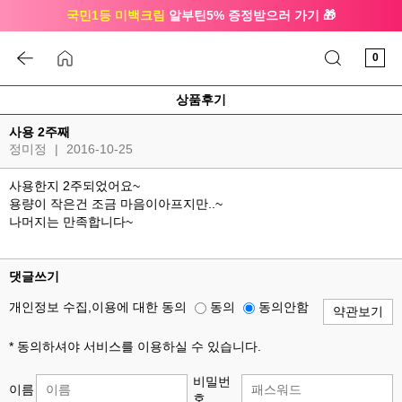
국민1등 미백크림
알부틴5% 증정받으러 가기 🎁
🔔 친구하고
3천원 쿠폰
받으세요
0
상품후기
사용 2주째
정미정
|
2016-10-25
사용한지 2주되었어요~
용량이 작은건 조금 마음이아프지만..~
나머지는 만족합니다~
댓글쓰기
개인정보 수집,이용에 대한 동의
동의
동의안함
약관보기
* 동의하셔야 서비스를 이용하실 수 있습니다.
비밀번
이름
호