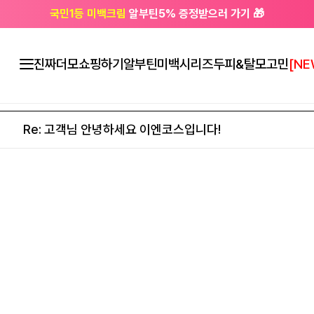
국민1등 미백크림
알부틴5% 증정받으러 가기 🎁
🔔 친구하고
3천원 쿠폰
받으세요
진짜더모
쇼핑하기
알부틴미백시리즈
두피&탈모고민
[NE
Re: 고객님 안녕하세요 이엔코스입니다!