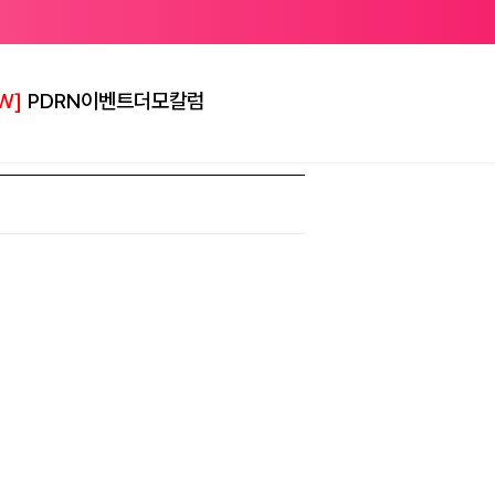
W]
PDRN
이벤트
더모칼럼