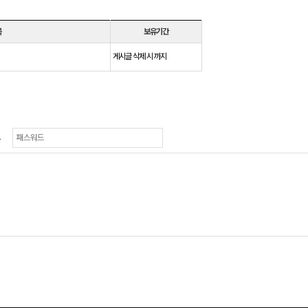
목
보유기간
게시글 삭제 시 까지
드