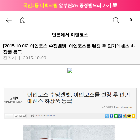
국민1등 미백크림
알부틴5% 증정받으러 가기 🎁
🔔 친구하고
3천원 쿠폰
받으세요
0
언론에서 이엔코스
[2015.10.06] 이엔코스 수징벨벳, 이엔코스몰 런칭 후 인기에센스 화
장품 등극
관리자
|
2015-10-09