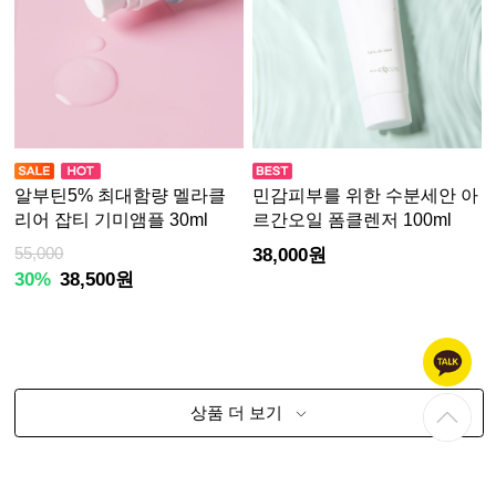
알부틴5% 최대함량 멜라클
민감피부를 위한 수분세안 아
리어 잡티 기미앰플 30ml
르간오일 폼클렌저 100ml
55,000
38,000원
30%
38,500원
상품 더 보기