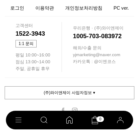
로그인
이용약관
개인정보처리방침
PC ver.
고객센터
우리은행 · (주)와이앤제이
1522-3943
1005-703-083972
1:1 문의
해외/수출 문의
yjmarketing@naver.com
평일 10:00~16:00
카카오톡 : @이엔코스
점심 13:00~14:00
주말, 공휴일 휴무
(주)와이앤제이 사업자정보 ▾
0
COPYRIGHT ⓒ 이엔코스. ALL RIGHTS RESERVED