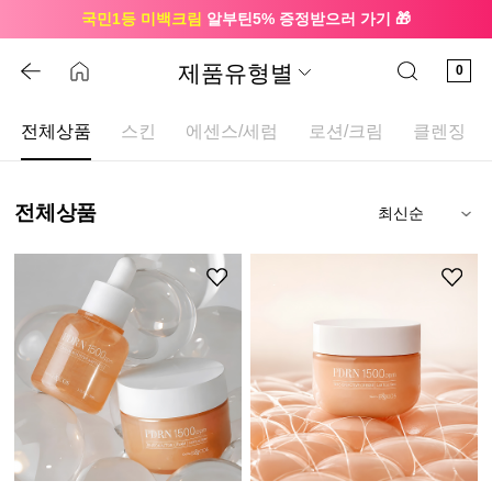
국민1등 미백크림
알부틴5% 증정받으러 가기 🎁
🔔 친구하고
3천원 쿠폰
받으세요
제품유형별
0
전체상품
스킨
에센스/세럼
로션/크림
클렌징
전체상품