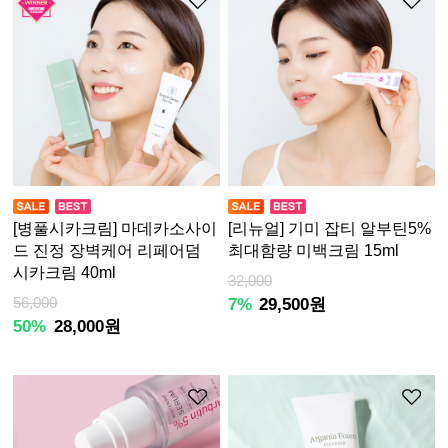
[병풀시카크림] 마데카소사이
[리뉴얼] 기미 잡티 알부틴5%
드 진정 장벽케어 리페어덤
최대함량 미백크림 15ml
시카크림 40ml
32,000
56,000
7%
29,500원
50%
28,000원