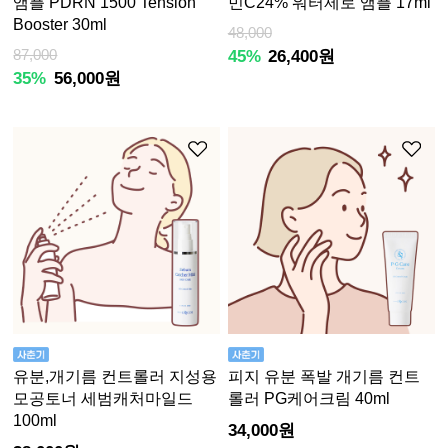
앰플 PDRN 1500 Tension
민C24% 워터제로 앰플 17ml
Booster 30ml
48,000
87,000
45%
26,400원
35%
56,000원
유분,개기름 컨트롤러 지성용
피지 유분 폭발 개기름 컨트
모공토너 세범캐처마일드
롤러 PG케어크림 40ml
100ml
34,000원