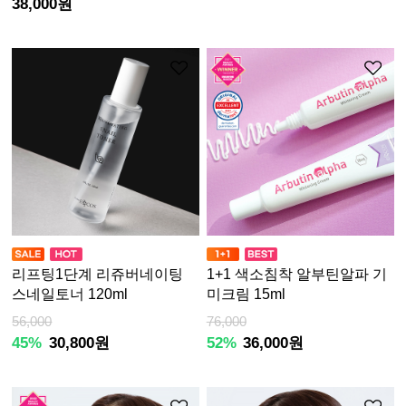
38,000원
리프팅1단계 리쥬버네이팅
1+1 색소침착 알부틴알파 기
스네일토너 120ml
미크림 15ml
56,000
76,000
45%
30,800원
52%
36,000원